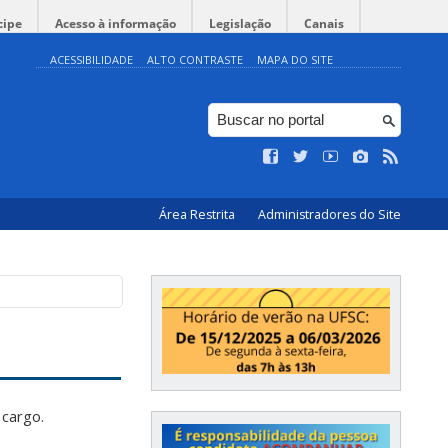
cipe
Acesso à informação
Legislação
Canais
ACESSIBILIDADE
ALTO CONTRASTE
MAPA DO SITE
Área Restrita
Administradores do Site
 cargo.