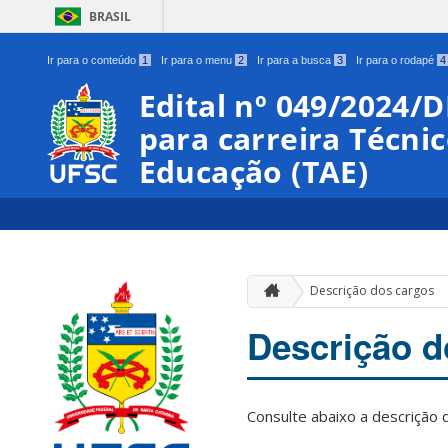
BRASIL
Ir para o conteúdo
1
Ir para o menu
2
Ir para a busca
3
Ir para o rodapé
4
Edital nº 049/2024/
para carreira Técni
Educação (TAE)
Descrição dos cargos
Descrição d
Consulte abaixo a descrição d