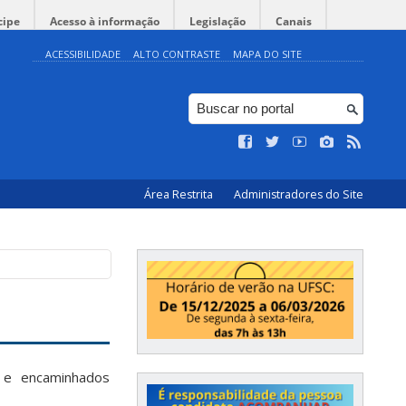
cipe
Acesso à informação
Legislação
Canais
ACESSIBILIDADE
ALTO CONTRASTE
MAPA DO SITE
Área Restrita
Administradores do Site
 e encaminhados