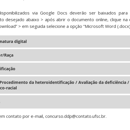
sponibilizados via Google Docs deverão ser baixados para
to desejado abaixo > após abrir o documento online, clique na 
ownload” > em seguida selecione a opção “Microsoft Word (.docx)
natura digital
or/Raça
ificação
rocedimento da heteroidentificação / Avaliação da deficiência /
co-racial
s
em contato por e-mail, concurso.ddp@contato.ufsc.br.