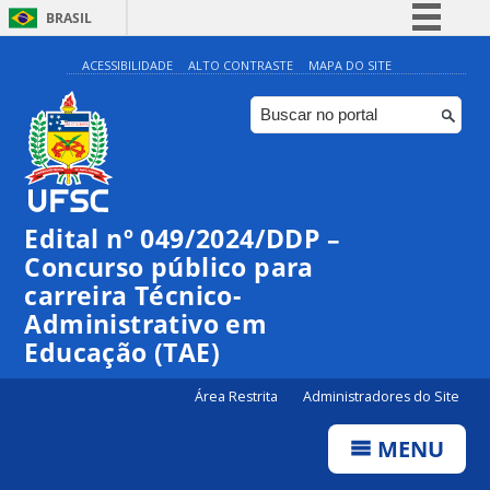
BRASIL
Simplifique!
ACESSIBILIDADE
ALTO CONTRASTE
MAPA DO SITE
Comunica BR
Participe
Acesso à informação
Legislação
Edital nº 049/2024/DDP –
Canais
Concurso público para
carreira Técnico-
Administrativo em
Educação (TAE)
Área Restrita
Administradores do Site
MENU