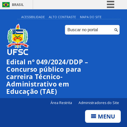
BRASIL
Simplifique!
ACESSIBILIDADE
ALTO CONTRASTE
MAPA DO SITE
Comunica BR
Participe
Acesso à informação
Legislação
Edital nº 049/2024/DDP –
Canais
Concurso público para
carreira Técnico-
Administrativo em
Educação (TAE)
Área Restrita
Administradores do Site
MENU