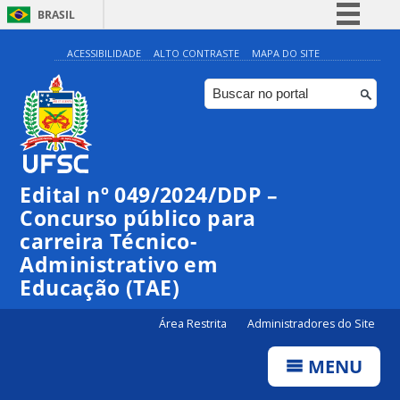
BRASIL
Simplifique!
ACESSIBILIDADE
ALTO CONTRASTE
MAPA DO SITE
Comunica BR
Participe
Acesso à informação
Legislação
Edital nº 049/2024/DDP –
Canais
Concurso público para
carreira Técnico-
Administrativo em
Educação (TAE)
Área Restrita
Administradores do Site
MENU