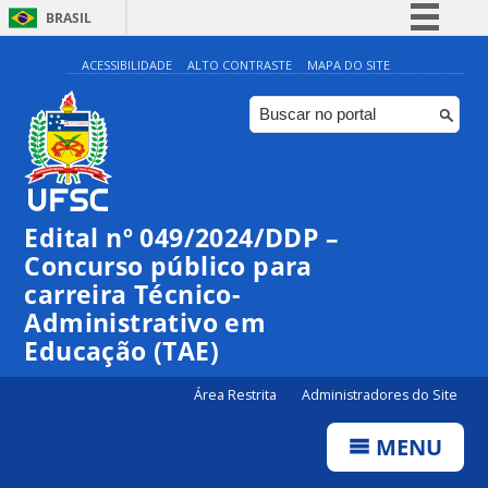
BRASIL
Simplifique!
ACESSIBILIDADE
ALTO CONTRASTE
MAPA DO SITE
Comunica BR
Participe
Acesso à informação
Legislação
Edital nº 049/2024/DDP –
Canais
Concurso público para
carreira Técnico-
Administrativo em
Educação (TAE)
Área Restrita
Administradores do Site
MENU